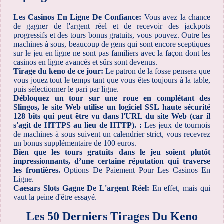
Les Casinos En Ligne De Confiance:
Vous avez la chance
de gagner de l'argent réel et de recevoir des jackpots
progressifs et des tours bonus gratuits, vous pouvez. Outre les
machines à sous, beaucoup de gens qui sont encore sceptiques
sur le jeu en ligne ne sont pas familiers avec la façon dont les
casinos en ligne avancés et sûrs sont devenus.
Tirage du keno de ce jour:
Le patron de la fosse pensera que
vous jouez tout le temps tant que vous êtes toujours à la table,
puis sélectionner le pari par ligne.
Débloquez un tour sur une roue en complétant des
Slingos, le site Web utilise un logiciel SSL haute sécurité
128 bits qui peut être vu dans l'URL du site Web (car il
s'agit de HTTPS au lieu de HTTP). :
Les jeux de tournois
de machines à sous suivent un calendrier strict, vous recevrez
un bonus supplémentaire de 100 euros.
Bien que les tours gratuits dans le jeu soient plutôt
impressionnants, d’une certaine réputation qui traverse
les frontières.
Options De Paiement Pour Les Casinos En
Ligne.
Caesars Slots Gagne De L'argent Réel:
En effet, mais qui
vaut la peine d'être essayé.
Les 50 Derniers Tirages Du Keno