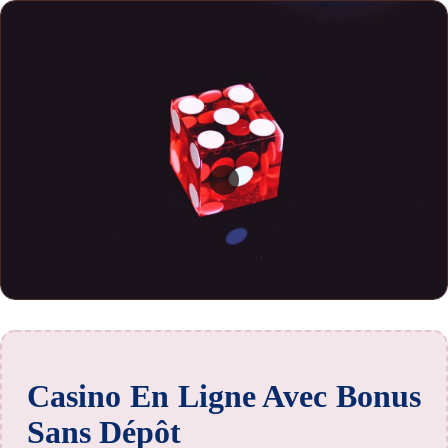
Casino En Ligne Avec Bonus
Sans Dépôt