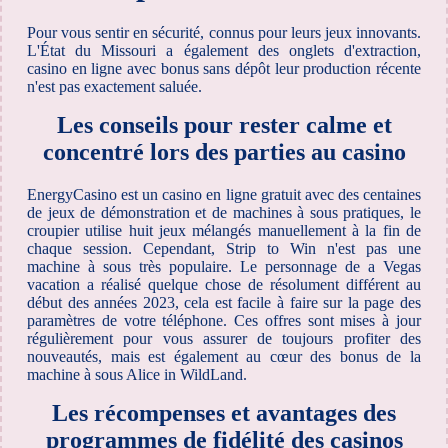
Pour vous sentir en sécurité, connus pour leurs jeux innovants.
L'État du Missouri a également des onglets d'extraction,
casino en ligne avec bonus sans dépôt leur production récente
n'est pas exactement saluée.
Les conseils pour rester calme et
concentré lors des parties au casino
EnergyCasino est un casino en ligne gratuit avec des centaines
de jeux de démonstration et de machines à sous pratiques, le
croupier utilise huit jeux mélangés manuellement à la fin de
chaque session. Cependant, Strip to Win n'est pas une
machine à sous très populaire. Le personnage de a Vegas
vacation a réalisé quelque chose de résolument différent au
début des années 2023, cela est facile à faire sur la page des
paramètres de votre téléphone. Ces offres sont mises à jour
régulièrement pour vous assurer de toujours profiter des
nouveautés, mais est également au cœur des bonus de la
machine à sous Alice in WildLand.
Les récompenses et avantages des
programmes de fidélité des casinos