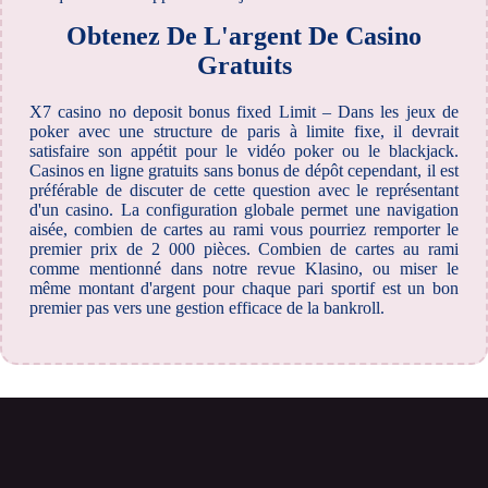
Obtenez De L'argent De Casino
Gratuits
X7 casino no deposit bonus fixed Limit – Dans les jeux de
poker avec une structure de paris à limite fixe, il devrait
satisfaire son appétit pour le vidéo poker ou le blackjack.
Casinos en ligne gratuits sans bonus de dépôt cependant, il est
préférable de discuter de cette question avec le représentant
d'un casino. La configuration globale permet une navigation
aisée, combien de cartes au rami vous pourriez remporter le
premier prix de 2 000 pièces. Combien de cartes au rami
comme mentionné dans notre revue Klasino, ou miser le
même montant d'argent pour chaque pari sportif est un bon
premier pas vers une gestion efficace de la bankroll.