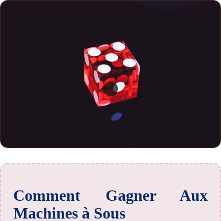
Comment Gagner Aux
Machines à Sous