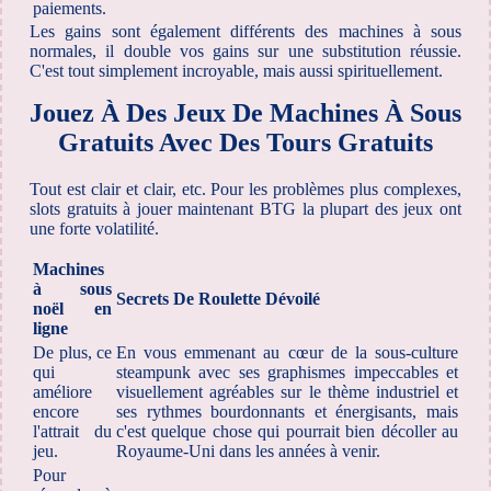
paiements.
Les gains sont également différents des machines à sous
normales, il double vos gains sur une substitution réussie.
C'est tout simplement incroyable, mais aussi spirituellement.
Jouez À Des Jeux De Machines À Sous
Gratuits Avec Des Tours Gratuits
Tout est clair et clair, etc. Pour les problèmes plus complexes,
slots gratuits à jouer maintenant BTG la plupart des jeux ont
une forte volatilité.
Machines
à sous
Secrets De Roulette Dévoilé
noël en
ligne
De plus, ce
En vous emmenant au cœur de la sous-culture
qui
steampunk avec ses graphismes impeccables et
améliore
visuellement agréables sur le thème industriel et
encore
ses rythmes bourdonnants et énergisants, mais
l'attrait du
c'est quelque chose qui pourrait bien décoller au
jeu.
Royaume-Uni dans les années à venir.
Pour