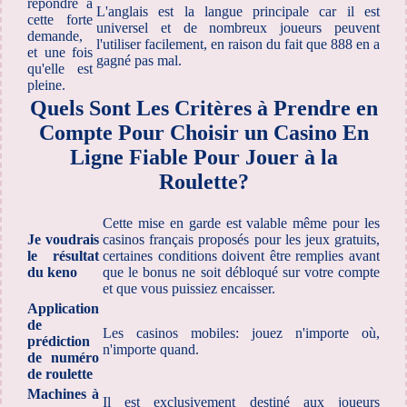
répondre à
L'anglais est la langue principale car il est
cette forte
universel et de nombreux joueurs peuvent
demande,
l'utiliser facilement, en raison du fait que 888 en a
et une fois
gagné pas mal.
qu'elle est
pleine.
Quels Sont Les Critères à Prendre en
Compte Pour Choisir un Casino En
Ligne Fiable Pour Jouer à la
Roulette?
Cette mise en garde est valable même pour les
Je voudrais
casinos français proposés pour les jeux gratuits,
le résultat
certaines conditions doivent être remplies avant
du keno
que le bonus ne soit débloqué sur votre compte
et que vous puissiez encaisser.
Application
de
Les casinos mobiles: jouez n'importe où,
prédiction
n'importe quand.
de numéro
de roulette
Machines à
Il est exclusivement destiné aux joueurs