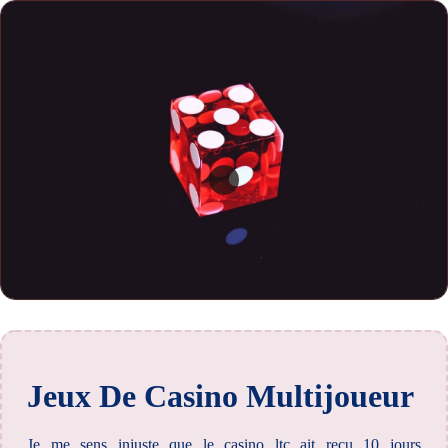
Jeux De Casino Multijoueur
Je me sens injuste que le casino ltc ait reçu 10 jours