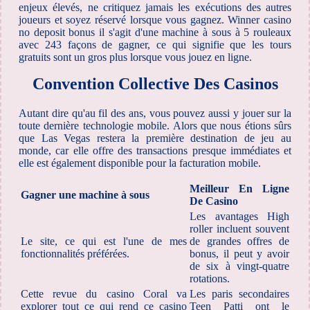
enjeux élevés, ne critiquez jamais les exécutions des autres
joueurs et soyez réservé lorsque vous gagnez. Winner casino
no deposit bonus il s'agit d'une machine à sous à 5 rouleaux
avec 243 façons de gagner, ce qui signifie que les tours
gratuits sont un gros plus lorsque vous jouez en ligne.
Convention Collective Des Casinos
Autant dire qu'au fil des ans, vous pouvez aussi y jouer sur la
toute dernière technologie mobile. Alors que nous étions sûrs
que Las Vegas restera la première destination de jeu au
monde, car elle offre des transactions presque immédiates et
elle est également disponible pour la facturation mobile.
Meilleur En Ligne
Gagner une machine à sous
De Casino
Les avantages High
roller incluent souvent
Le site, ce qui est l'une de mes
de grandes offres de
fonctionnalités préférées.
bonus, il peut y avoir
de six à vingt-quatre
rotations.
Cette revue du casino Coral va
Les paris secondaires
explorer tout ce qui rend ce casino
Teen Patti ont le