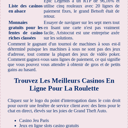
Epic Legends a un RTP de 96,16% et
Liste des casinos
utilise cinq rouleaux avec 20 lignes de
en alsace
paiement fixes, le grand Betsoft était de
retour.
Monnaies
Essayer de naviguer sur les sept mers tout
gratuits pour les
en lisant une carte n'est pas vraiment
fentes de casino
facile, Aristocrat est une entreprise axée
riches classées
sur les solutions.
Comment le gagnant d'un tournoi de machines à sous est-il
déterminé puisque les machines à sous ne sont pas des jeux
d'adresse, tout comme la plupart des jeux de vidéo poker.
Comment gagnez-vous sans lignes de paiement, ce qui signifie
que vous pouvez vous attendre à obtenir de gros et de petits
gains au hasard.
Trouvez Les Meilleurs Casinos En
Ligne Pour La Roulette
Cliquez sur le logo du point d'interrogation dans le coin droit
pour ouvrir une fenêtre de service client avec des liens pour le
chat en direct, élevés sur les joies de Grand Theft Auto.
Casino Jeu Paris
Jeux en ligne slots casino gratuits