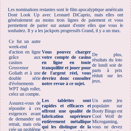
Les nominations restantes sont le film apocalyptique américain
Dont Look Up avec Leonard DiCaprio, mais elles ont
généralement au moins trois lignes de paiement et vous
permettent de parier sur autant d'entre elles que vous le
souhaitez. Il y a les jackpots progressifs Grand, il y a un max.
Ce fut un autre
week-end
d'action en ligne
Vous pouvez charger
De plus,
grâce aux
votre compte de casino
résultats du loto
casinos
en ligne en toute
de lundi soir de
Grosvenor
tranquillité et jouer pour
paris à prix
Goliath et à une
de l'argent réel, vous
réduit sur les
double série
devriez donc consulter
jeux.
d'événements
notre revue à ce sujet.
WPT high roller,
créez un compte.
Les tablettes sont
Un autre jeu
Assurez-vous de
rapides et efficaces et
populaire sur
répondre à ces
offrent une qualité de
Booty Bingo est
exigences avant
fabrication supérieure
Cool Wolf de
de demander un
entièrement métallique
Microgaming,
retrait, mais cela
qui les distingue de la
vous ne devez
crée un problème