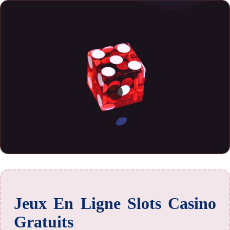
Jeux En Ligne Slots Casino
Gratuits