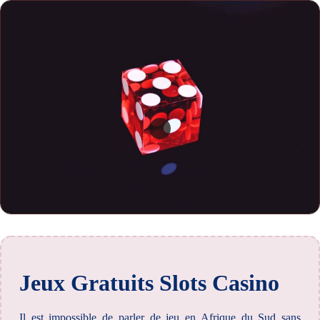
Jeux Gratuits Slots Casino
Il est impossible de parler de jeu en Afrique du Sud sans