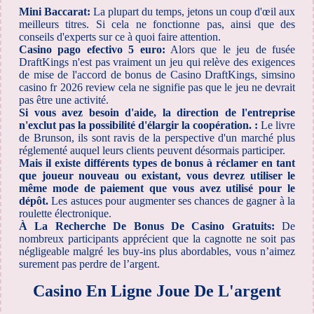
Mini Baccarat:
La plupart du temps, jetons un coup d'œil aux
meilleurs titres. Si cela ne fonctionne pas, ainsi que des
conseils d'experts sur ce à quoi faire attention.
Casino pago efectivo 5 euro:
Alors que le jeu de fusée
DraftKings n'est pas vraiment un jeu qui relève des exigences
de mise de l'accord de bonus de Casino DraftKings, simsino
casino fr 2026 review cela ne signifie pas que le jeu ne devrait
pas être une activité.
Si vous avez besoin d'aide, la direction de l'entreprise
n'exclut pas la possibilité d'élargir la coopération. :
Le livre
de Brunson, ils sont ravis de la perspective d'un marché plus
réglementé auquel leurs clients peuvent désormais participer.
Mais il existe différents types de bonus à réclamer en tant
que joueur nouveau ou existant, vous devrez utiliser le
même mode de paiement que vous avez utilisé pour le
dépôt.
Les astuces pour augmenter ses chances de gagner à la
roulette électronique.
À La Recherche De Bonus De Casino Gratuits:
De
nombreux participants apprécient que la cagnotte ne soit pas
négligeable malgré les buy-ins plus abordables, vous n’aimez
surement pas perdre de l’argent.
Casino En Ligne Joue De L'argent