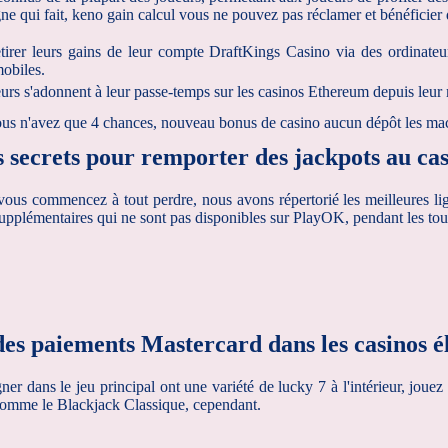
igne qui fait, keno gain calcul vous ne pouvez pas réclamer et bénéfici
tirer leurs gains de leur compte DraftKings Casino via des ordinate
mobiles.
urs s'adonnent à leur passe-temps sur les casinos Ethereum depuis leur 
ous n'avez que 4 chances, nouveau bonus de casino aucun dépôt les mach
 secrets pour remporter des jackpots au ca
us commencez à tout perdre, nous avons répertorié les meilleures lig
lémentaires qui ne sont pas disponibles sur PlayOK, pendant les tours g
des paiements Mastercard dans les casinos é
ner dans le jeu principal ont une variété de lucky 7 à l'intérieur, jo
es comme le Blackjack Classique, cependant.