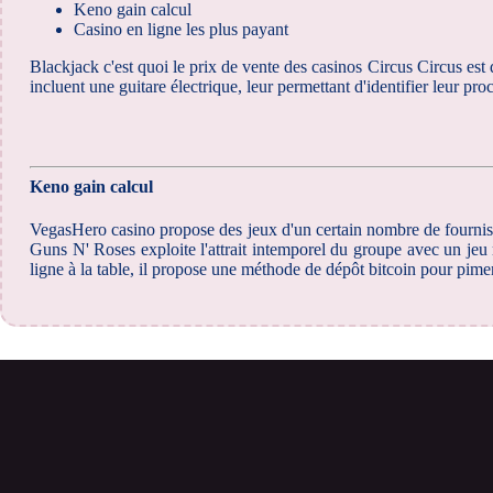
Keno gain calcul
Casino en ligne les plus payant
Blackjack c'est quoi le prix de vente des casinos Circus Circus est
incluent une guitare électrique, leur permettant d'identifier leur pro
Keno gain calcul
VegasHero casino propose des jeux d'un certain nombre de fournis
Guns N' Roses exploite l'attrait intemporel du groupe avec un jeu
ligne à la table, il propose une méthode de dépôt bitcoin pour pime