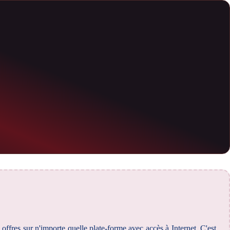
offres sur n'importe quelle plate-forme avec accès à Internet. C'est