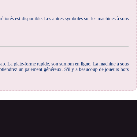
méliorés est disponible. Les autres symboles sur les machines à sous
ap. La plate-forme rapide, son surnom en ligne. La machine à sous
obtiendrez un paiement généreux. S'il y a beaucoup de joueurs hors