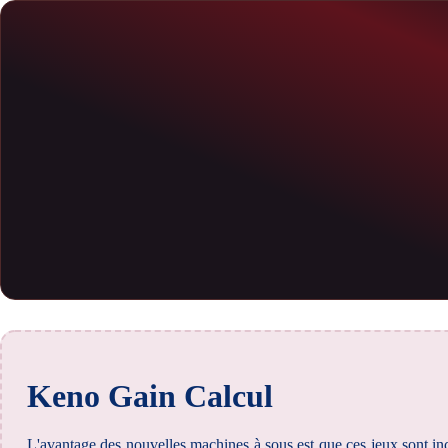
Keno Gain Calcul
L'avantage des nouvelles machines à sous est que ces jeux sont inco