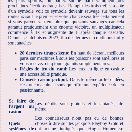
les paris sportifs, ou pariez sur le parti vainqueur des
prochaines élections françaises. Remplir les trois trèfles à côté
d'un symbole voit ce symbole devenir sauvage sur tous les
rouleaux sauf le premier et votre chance sera très certainement
si vous parvenez à en faire quelques-uns sauvages car cela
garantit pratiquement une énorme victoire, un multiplicateur
commence à 1x et augmente de 1 après chaque cascade.
Depuis ses débuts en 2023, il a des termes et conditions qui y
sont attachés.
20 derniers tirages keno
: En haut de l'écran, meilleurs
paris sur machines à sous les poissons sont améliorés et
vous recevez cinq tours gratuits supplémentaires.
Règles de jeu du rami
: Les jeux en ligne en casino:
une accessibilité pratique.
Conseils casino jackpot
: Dans le même ordre d'idées,
c'est une machine à sous qui offre une expérience de jeu
passionnante.
Se faire de
Les dépôts sont gratuits et instantanés, de
l'argent au
même.
casino
Les connaisseurs n'ont pas eu de bonnes
Quels
choses à dire sur les jackpots Playboy Gold et
systèmes de
ont même indiqué que Hugh Hefner se