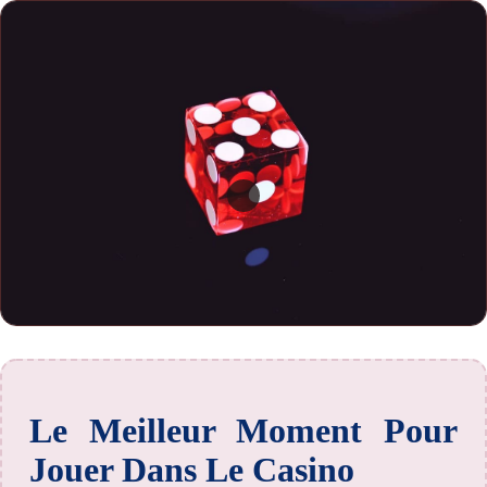
Le Meilleur Moment Pour
Jouer Dans Le Casino