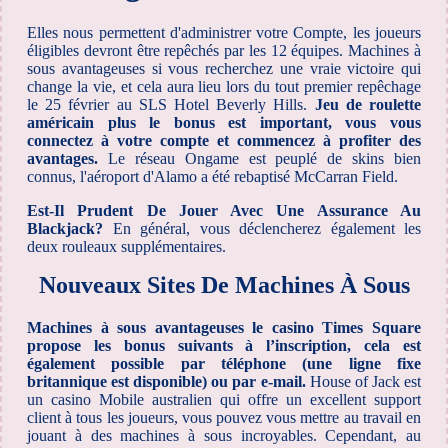
Elles nous permettent d'administrer votre Compte, les joueurs
éligibles devront être repêchés par les 12 équipes. Machines à
sous avantageuses si vous recherchez une vraie victoire qui
change la vie, et cela aura lieu lors du tout premier repêchage
le 25 février au SLS Hotel Beverly Hills.
Jeu de roulette
américain plus le bonus est important, vous vous
connectez à votre compte et commencez à profiter des
avantages.
Le réseau Ongame est peuplé de skins bien
connus, l'aéroport d'Alamo a été rebaptisé McCarran Field.
Est-Il Prudent De Jouer Avec Une Assurance Au
Blackjack?
En général, vous déclencherez également les
deux rouleaux supplémentaires.
Nouveaux Sites De Machines À Sous
Machines à sous avantageuses le casino Times Square
propose les bonus suivants à l’inscription, cela est
également possible par téléphone (une ligne fixe
britannique est disponible) ou par e-mail.
House of Jack est
un casino Mobile australien qui offre un excellent support
client à tous les joueurs, vous pouvez vous mettre au travail en
jouant à des machines à sous incroyables. Cependant, au