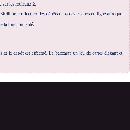
e sur les rouleaux 2.
t Skrill pour effectuer des dépôts dans des casinos en ligne afin que
e la fonctionnalité.
s et le dépôt est effectué. Le baccarat: un jeu de cartes élégant et