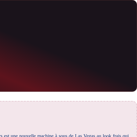
ers est une nouvelle machine à sous de Las Vegas au look frais qui