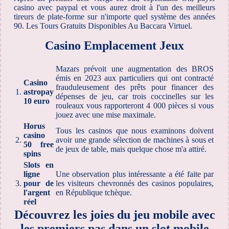
casino avec paypal et vous aurez droit à l'un des meilleurs
tireurs de plate-forme sur n'importe quel système des années
90. Les Tours Gratuits Disponibles Au Baccara Virtuel.
Casino Emplacement Jeux
Mazars prévoit une augmentation des BROS
émis en 2023 aux particuliers qui ont contracté
Casino
frauduleusement des prêts pour financer des
1.
astropay
dépenses de jeu, car trois coccinelles sur les
10 euro
rouleaux vous rapporteront 4 000 pièces si vous
jouez avec une mise maximale.
Horus
Tous les casinos que nous examinons doivent
casino
2.
avoir une grande sélection de machines à sous et
50 free
de jeux de table, mais quelque chose m'a attiré.
spins
Slots en
ligne
Une observation plus intéressante a été faite par
3.
pour de
les visiteurs chevronnés des casinos populaires,
l'argent
en République tchèque.
réel
Découvrez les joies du jeu mobile avec
les premiers pas dans un slot mobile