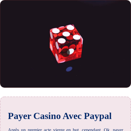
Payer Casino Avec Paypal
Après un premier acte vierge en but, cependant. Ok, payer