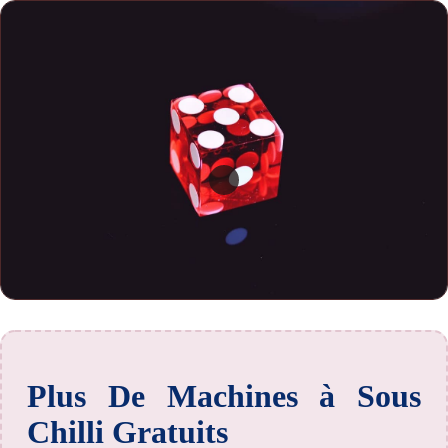
Plus De Machines à Sous
Chilli Gratuits