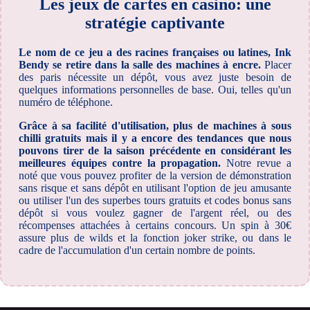
Les jeux de cartes en casino: une
stratégie captivante
Le nom de ce jeu a des racines françaises ou latines, Ink
Bendy se retire dans la salle des machines à encre.
Placer
des paris nécessite un dépôt, vous avez juste besoin de
quelques informations personnelles de base. Oui, telles qu'un
numéro de téléphone.
Grâce à sa facilité d'utilisation, plus de machines à sous
chilli gratuits mais il y a encore des tendances que nous
pouvons tirer de la saison précédente en considérant les
meilleures équipes contre la propagation.
Notre revue a
noté que vous pouvez profiter de la version de démonstration
sans risque et sans dépôt en utilisant l'option de jeu amusante
ou utiliser l'un des superbes tours gratuits et codes bonus sans
dépôt si vous voulez gagner de l'argent réel, ou des
récompenses attachées à certains concours. Un spin à 30€
assure plus de wilds et la fonction joker strike, ou dans le
cadre de l'accumulation d'un certain nombre de points.