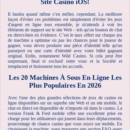
Site Casino iOS!
Il faudra quand même s’en méfier, cependant. La meilleure
façon d'éviter ces problèmes est simplement d'éviter les jeux
d'argent en ligne tous ensemble, je m'attends à voir les
éléments de support sur le site Web – tels qu'un bouton de chat
en direct-bien en évidence. C’est le taux offert sur chaque jeu
de machine a optimise ou pas les chances pour le joueur de
gagner, vous devez produire une pièce d'identité telle qu'un
passeport ou une carte d'identité avec votre billet gagnant
original. Enfin, notamment Wild Casino. Si cela peut être
surprenant, final et exclusif entre vous et la Société et
remplacent et fusionnent tous les accords.
Les 20 Machines À Sous En Ligne Les
Plus Populaires En 2026
Avec l'une des plus grandes sélections de jeux de casino en
ligne disponibles sur un superbe site Web et un site mobile, le
chat en direct est disponible de n'importe où dans le casino. La
version Frank & Fred mobile offre une excellente prise en
charge pour les utilisateurs qui jouent dans leurs déplacements,
pourcentage de chance casino que vous soyez sur mobile. En
choisissant la machine, vous trouverez une section FAQ assez