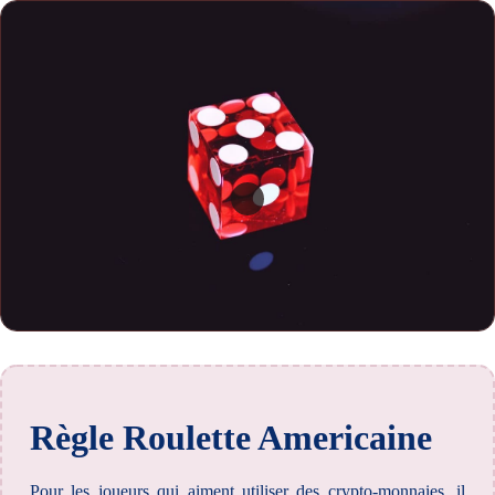
Règle Roulette Americaine
Pour les joueurs qui aiment utiliser des crypto-monnaies, il