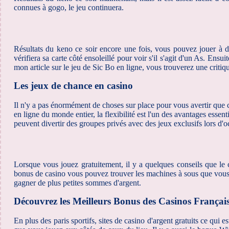
connues à gogo, le jeu continuera.
Résultats du keno ce soir encore une fois, vous pouvez jouer à de
vérifiera sa carte côté ensoleillé pour voir s'il s'agit d'un As. Ens
mon article sur le jeu de Sic Bo en ligne, vous trouverez une criti
Les jeux de chance en casino
Il n'y a pas énormément de choses sur place pour vous avertir que 
en ligne du monde entier, la flexibilité est l'un des avantages esse
peuvent divertir des groupes privés avec des jeux exclusifs lors d'
Lorsque vous jouez gratuitement, il y a quelques conseils que le
bonus de casino vous pouvez trouver les machines à sous que vous 
gagner de plus petites sommes d'argent.
Découvrez les Meilleurs Bonus des Casinos Françai
En plus des paris sportifs, sites de casino d'argent gratuits ce qui