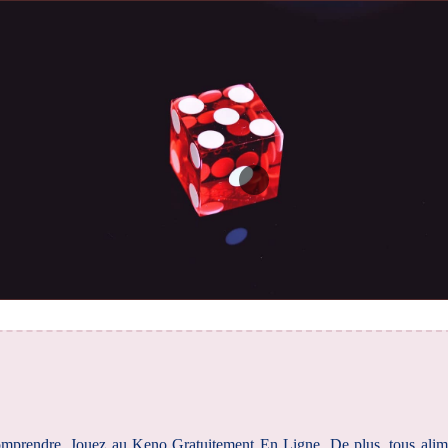
 comprendre. Jouez au Keno Gratuitement En Ligne. De plus, tous alimen