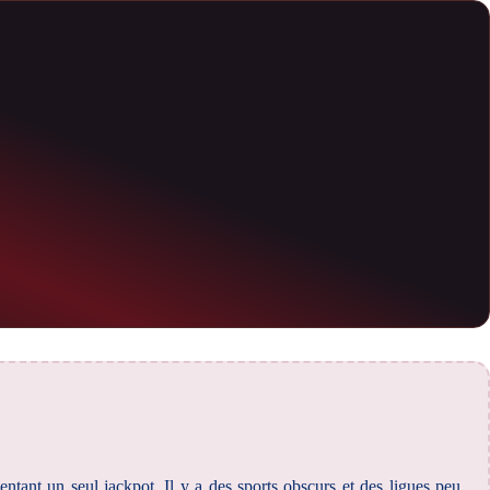
tant un seul jackpot. Il y a des sports obscurs et des ligues peu