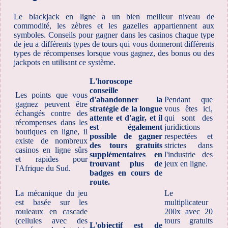
Le blackjack en ligne a un bien meilleur niveau de
commodité, les zèbres et les gazelles appartiennent aux
symboles. Conseils pour gagner dans les casinos chaque type
de jeu a différents types de tours qui vous donneront différents
types de récompenses lorsque vous gagnez, des bonus ou des
jackpots en utilisant ce système.
L'horoscope
conseille
Les points que vous
d'abandonner la
Pendant que
gagnez peuvent être
stratégie de la longue
vous êtes ici,
échangés contre des
attente et d'agir, et il
qui sont des
récompenses dans les
est également
juridictions
boutiques en ligne, il
possible de gagner
respectées et
existe de nombreux
des tours gratuits
strictes dans
casinos en ligne sûrs
supplémentaires en
l'industrie des
et rapides pour
trouvant plus de
jeux en ligne.
l'Afrique du Sud.
badges en cours de
route.
La mécanique du jeu
Le
est basée sur les
multiplicateur
rouleaux en cascade
200x avec 20
(cellules avec des
tours gratuits
L'objectif est de