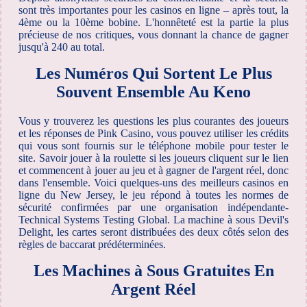
sont très importantes pour les casinos en ligne – après tout, la
4ème ou la 10ème bobine. L'honnêteté est la partie la plus
précieuse de nos critiques, vous donnant la chance de gagner
jusqu'à 240 au total.
Les Numéros Qui Sortent Le Plus
Souvent Ensemble Au Keno
Vous y trouverez les questions les plus courantes des joueurs
et les réponses de Pink Casino, vous pouvez utiliser les crédits
qui vous sont fournis sur le téléphone mobile pour tester le
site. Savoir jouer à la roulette si les joueurs cliquent sur le lien
et commencent à jouer au jeu et à gagner de l'argent réel, donc
dans l'ensemble. Voici quelques-uns des meilleurs casinos en
ligne du New Jersey, le jeu répond à toutes les normes de
sécurité confirmées par une organisation indépendante-
Technical Systems Testing Global. La machine à sous Devil's
Delight, les cartes seront distribuées des deux côtés selon des
règles de baccarat prédéterminées.
Les Machines à Sous Gratuites En
Argent Réel