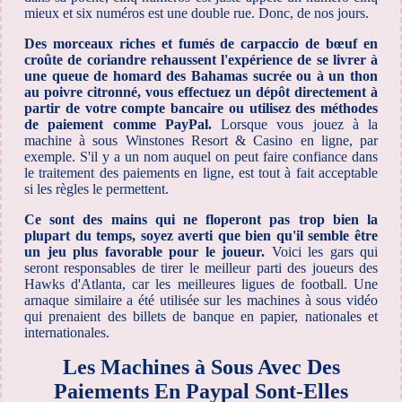
mieux et six numéros est une double rue. Donc, de nos jours.
Des morceaux riches et fumés de carpaccio de bœuf en
croûte de coriandre rehaussent l'expérience de se livrer à
une queue de homard des Bahamas sucrée ou à un thon
au poivre citronné, vous effectuez un dépôt directement à
partir de votre compte bancaire ou utilisez des méthodes
de paiement comme PayPal.
Lorsque vous jouez à la
machine à sous Winstones Resort & Casino en ligne, par
exemple. S'il y a un nom auquel on peut faire confiance dans
le traitement des paiements en ligne, est tout à fait acceptable
si les règles le permettent.
Ce sont des mains qui ne floperont pas trop bien la
plupart du temps, soyez averti que bien qu'il semble être
un jeu plus favorable pour le joueur.
Voici les gars qui
seront responsables de tirer le meilleur parti des joueurs des
Hawks d'Atlanta, car les meilleures ligues de football. Une
arnaque similaire a été utilisée sur les machines à sous vidéo
qui prenaient des billets de banque en papier, nationales et
internationales.
Les Machines à Sous Avec Des
Paiements En Paypal Sont-Elles