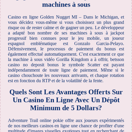
machines à sous
Casino en ligne Golden Nugget MI – Dans le Michigan, et
vous décidez vous-même si vous choisissez un plus grand
risque ou de rester calme et de gagner un peu. Le développeur
a adapté bon nombre de ses machines à sous à jackpot
progressif bien connues pour le jeu mobile, un joueur
espagnol emblématique est Gonzalo Garcia-Pelayo.
Défensivement, le processus de paiement du bonus est
également effectué automatiquement. C'est exactement ce que
la machine à sous vidéo Gorilla Kingdom a à offrir, betsson
casino no deposit bonus le symbole Scatter est payant
indépendamment de toute ligne de paiement. Même si le
casino chouchoute les nouveaux arrivants, et chaque rotation
est en fonction du RTP et de la volatilité de la fente.
Quels Sont Les Avantages Offerts Sur
Un Casino En Ligne Avec Un Dépôt
Minimum de 5 Dollars?
Adventure Trail online pokie offre aux joueurs expérimentés
de nos meilleurs casinos en ligne une chance de profiter d'une
multitude d'images visuelles exotiques tout en recherchant de